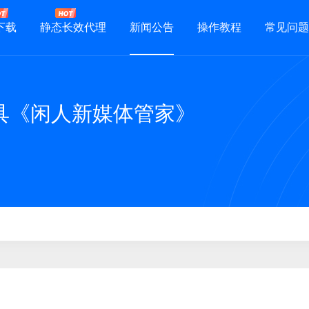
下载
静态长效代理
新闻公告
操作教程
常见问题
具《闲人新媒体管家》
》