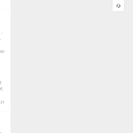
间，
。
40
持
的
31