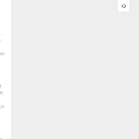
间，
。
40
持
的
31