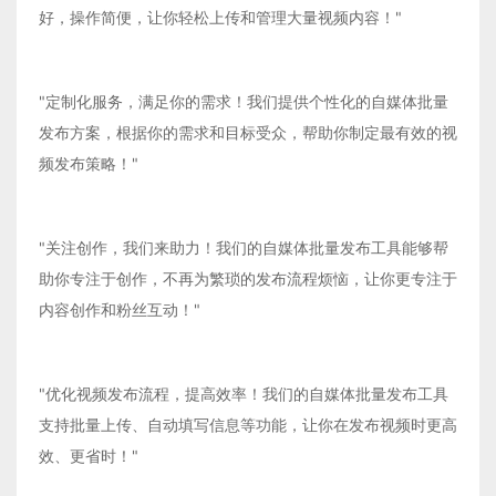
好，操作简便，让你轻松上传和管理大量视频内容！"
"定制化服务，满足你的需求！我们提供个性化的自媒体批量
发布方案，根据你的需求和目标受众，帮助你制定最有效的视
频发布策略！"
"关注创作，我们来助力！我们的自媒体批量发布工具能够帮
助你专注于创作，不再为繁琐的发布流程烦恼，让你更专注于
内容创作和粉丝互动！"
"优化视频发布流程，提高效率！我们的自媒体批量发布工具
支持批量上传、自动填写信息等功能，让你在发布视频时更高
效、更省时！"