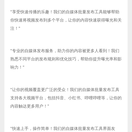
"享受快速传播的乐趣！我们的自媒体批量发布工具能够帮助
你快速将视频发布到多个平台，让你的内容快速获得曝光和关
注！"
"专业的自媒体发布服务，助力你的内容被更多人看到！我们
熟悉不同平台的发布规则和优化技巧，帮助你提升曝光率和影
响力！"
"让你的视频覆盖更广泛的受众！我们的自媒体批量发布工具
支持各大视频平台，包括抖音、小红书、哔哩哔哩等，让你的
内容触达更多用户！"
"快速上手，操作简单！我们的自媒体批量发布工具界面友