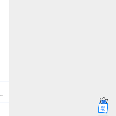
，
有那些好用的抖音（挂游戏手柄）自媒体分发免费软件《闲人新媒体管家》