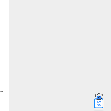
，
有那些好用的小红书（图文）自媒体同步免费工具《闲人新媒体管家》