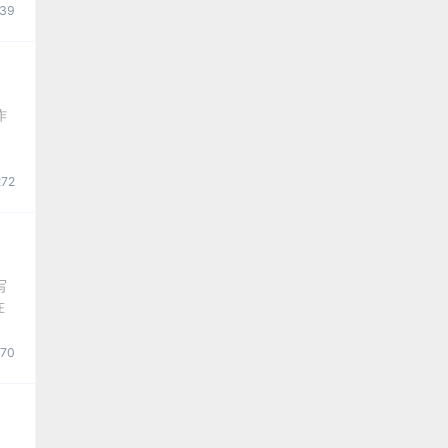
39
作
，
72
写
在
70